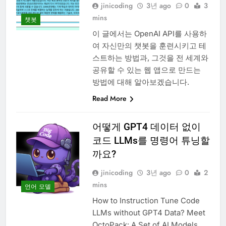
jinicoding
3년 ago
0
3
mins
챗봇
이 글에서는 OpenAI API를 사용하
여 자신만의 챗봇을 훈련시키고 테
스트하는 방법과, 그것을 전 세계와
공유할 수 있는 웹 앱으로 만드는
방법에 대해 알아보겠습니다.
Read More
어떻게 GPT4 데이터 없이
코드 LLMs를 명령어 튜닝할
까요?
jinicoding
3년 ago
0
2
mins
언어 모델
How to Instruction Tune Code
LLMs without GPT4 Data? Meet
OctoPack: A Set of AI Models