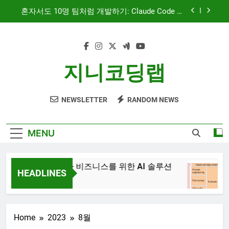
Skip
문서 중심 개발(DDD)과 TDD — AI 코딩 에이전트
to
시대의 새로운 흐름
content
AI와 함께하는 CMS 이야기
대시보드 디자인, 이제는 ‘많이’가 아니라 ‘정확히’
지니코딩랩
보여주는 시대
혼자서도 10명 팀처럼 개발하기: Claude Code 서
브에이전트 활용기
NEWSLETTER
RANDOM NEWS
문서 중심 개발(DDD)과 TDD — AI 코딩 에이전트
시대의 새로운 흐름
AI와 함께하는 CMS 이야기
MENU
JiniAI – 비즈니스를 위한 AI 솔루션
G
HEADLINES
3
3년 Ago
Home
2023
8월