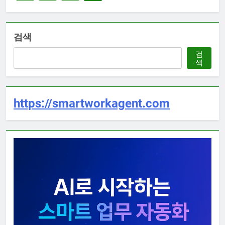
검색
검
색
https://smartworkagent.com