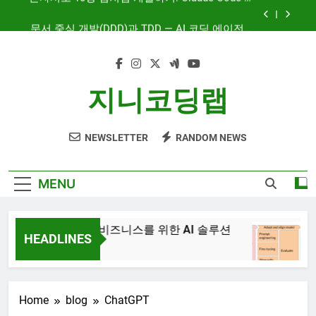
Skip
문서 중심 개발(DDD)과 TDD — AI 코딩 에이전트
to
시대의 새로운 흐름
content
AI와 함께하는 CMS 이야기
대시보드 디자인, 이제는 ‘많이’가 아니라 ‘정확히’
지니코딩랩
보여주는 시대
혼자서도 10명 팀처럼 개발하기: Claude Code 서
브에이전트 활용기
NEWSLETTER
RANDOM NEWS
문서 중심 개발(DDD)과 TDD — AI 코딩 에이전트
시대의 새로운 흐름
AI와 함께하는 CMS 이야기
MENU
JiniAI – 비즈니스를 위한 AI 솔루션
Ge
HEADLINES
3년
3년 Ago
Home
blog
ChatGPT