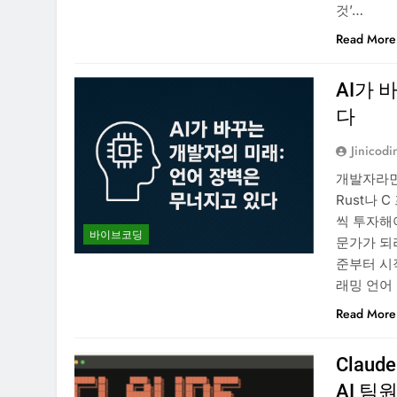
것’…
Read More
AI가 
다
Jinicodi
개발자라면 
Rust나 
씩 투자해
바이브코딩
문가가 되
준부터 시
래밍 언어
Read More
Clau
AI 팀