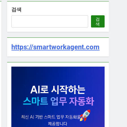
검색
검
색
https://smartworkagent.com