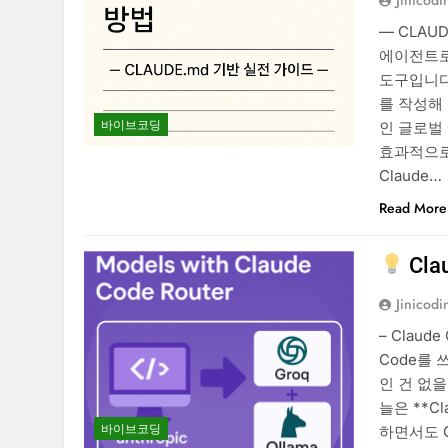
Jinicodi
— CLAU
에이전트로
도구입니다
를 작성해
바이브코딩
인 글로벌 
효과적으로
Claude…
Read More
Cl
Jinicodi
– Claud
Code를 
인 건 없을
늘은 **Cl
바이브코딩
하면서도 