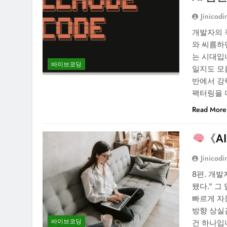
Jinicodi
개발자의 
와 씨름하던
는 시대입니
바이브코딩
일지도 모릅
반에서 강력
팩터링을 
Read More
《A
Jinicodi
8편. 개
됐다.” 
빠르게 자
방향 상실
바이브코딩
건 하나입