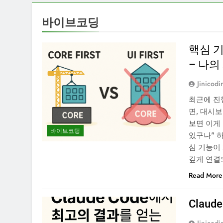
바이브코딩
핵심 
– 나의
Jinicodi
최근에 진
면, 대시
보면 이게
바이브코딩
있구나” 
심 기능이
깊게 연결
Read More
Clau