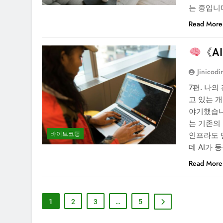
는 중입니
Read More
《A
Jinicodi
7편. 나의
고 있는 
야기했습니
는 기존의
바이브코딩
인프라도 
데 AI가 
Read More
1
2
3
…
5