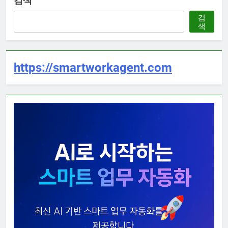
검색
검
색
https://smartworkagent.com