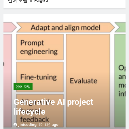
언어 모델
Page 3
언어 모델
Generative AI project
lifecycle
jinicoding
3년 ago