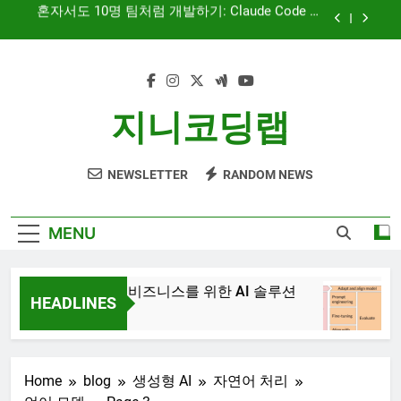
Skip
문서 중심 개발(DDD)과 TDD — AI 코딩 에이전트
to
시대의 새로운 흐름
content
AI와 함께하는 CMS 이야기
대시보드 디자인, 이제는 ‘많이’가 아니라 ‘정확히’
지니코딩랩
보여주는 시대
혼자서도 10명 팀처럼 개발하기: Claude Code 서
브에이전트 활용기
NEWSLETTER
RANDOM NEWS
문서 중심 개발(DDD)과 TDD — AI 코딩 에이전트
시대의 새로운 흐름
AI와 함께하는 CMS 이야기
MENU
JiniAI – 비즈니스를 위한 AI 솔루션
Ge
HEADLINES
3년
3년 Ago
Home
blog
생성형 AI
자연어 처리