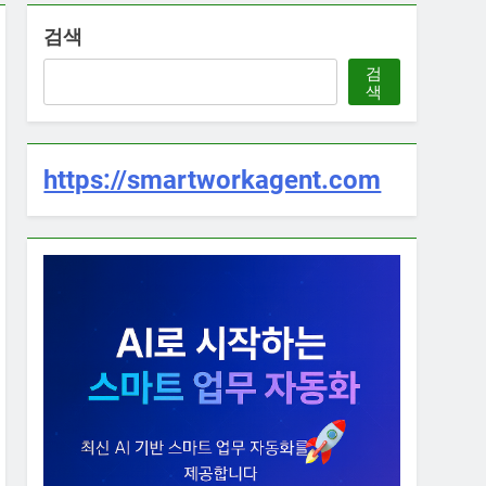
검색
검
색
https://smartworkagent.com