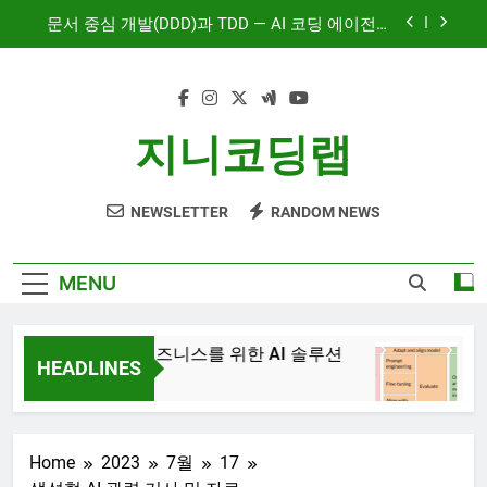
Skip
문서 중심 개발(DDD)과 TDD — AI 코딩 에이전트
to
시대의 새로운 흐름
content
AI와 함께하는 CMS 이야기
대시보드 디자인, 이제는 ‘많이’가 아니라 ‘정확히’
지니코딩랩
보여주는 시대
혼자서도 10명 팀처럼 개발하기: Claude Code 서
브에이전트 활용기
NEWSLETTER
RANDOM NEWS
문서 중심 개발(DDD)과 TDD — AI 코딩 에이전트
시대의 새로운 흐름
AI와 함께하는 CMS 이야기
MENU
JiniAI – 비즈니스를 위한 AI 솔루션
Genera
HEADLINES
3년 Ag
3년 Ago
Home
2023
7월
17