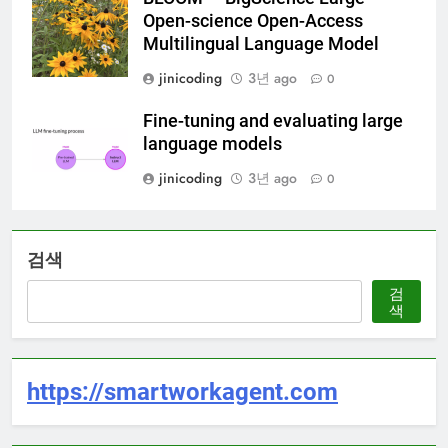
Open-science Open-Access
Multilingual Language Model
jinicoding
3년 ago
0
Fine-tuning and evaluating large
language models
jinicoding
3년 ago
0
검색
검
색
https://smartworkagent.com