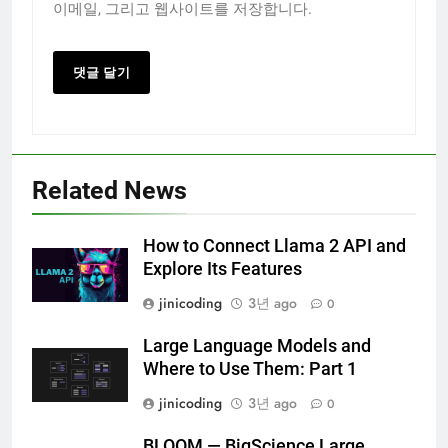
이메일, 그리고 웹사이트를 저장합니다.
Related News
How to Connect Llama 2 API and
Explore Its Features
jinicoding
3년 ago
0
Large Language Models and
Where to Use Them: Part 1
jinicoding
3년 ago
0
BLOOM — BigScience Large