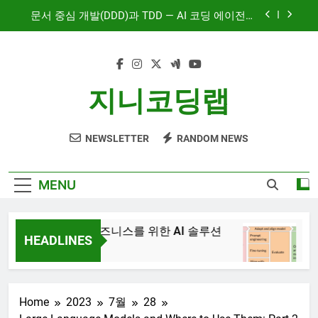
Skip
문서 중심 개발(DDD)과 TDD — AI 코딩 에이전트
to
시대의 새로운 흐름
content
AI와 함께하는 CMS 이야기
대시보드 디자인, 이제는 ‘많이’가 아니라 ‘정확히’
지니코딩랩
보여주는 시대
혼자서도 10명 팀처럼 개발하기: Claude Code 서
브에이전트 활용기
NEWSLETTER
RANDOM NEWS
문서 중심 개발(DDD)과 TDD — AI 코딩 에이전트
시대의 새로운 흐름
AI와 함께하는 CMS 이야기
MENU
JiniAI – 비즈니스를 위한 AI 솔루션
Genera
HEADLINES
3년 Ago
3년 Ago
Home
2023
7월
28