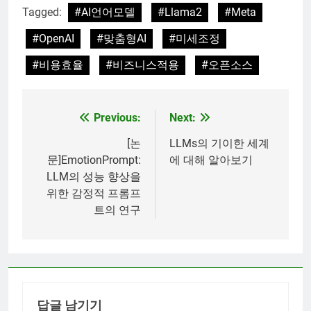
Tagged:
#AI언어모델
#Llama2
#Meta
#OpenAI
#맞춤형AI
#미세조정
#비용효율
#비즈니스적용
#오픈소스
Previous:
Next:
글
탐
[논
LLMs의 기이한 세계
문]EmotionPrompt:
에 대해 알아보기
색
LLM의 성능 향상을
위한 감정적 프롬프
트의 연구
답글 남기기