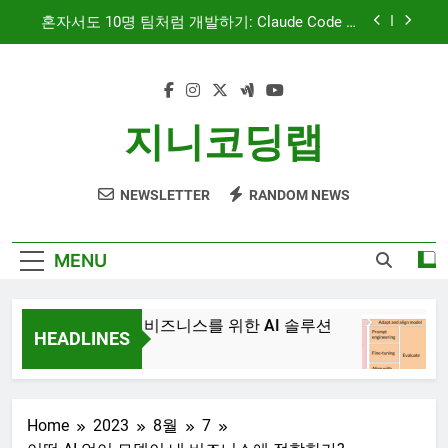
Skip
문서 중심 개발(DDD)과 TDD — AI 코딩 에이전트
to
시대의 새로운 흐름
content
AI와 함께하는 CMS 이야기
대시보드 디자인, 이제는 ‘많이’가 아니라 ‘정확히’
지니코딩랩
보여주는 시대
혼자서도 10명 팀처럼 개발하기: Claude Code 서
브에이전트 활용기
NEWSLETTER
RANDOM NEWS
문서 중심 개발(DDD)과 TDD — AI 코딩 에이전트
시대의 새로운 흐름
AI와 함께하는 CMS 이야기
MENU
JiniAI – 비즈니스를 위한 AI 솔루션
Ge
HEADLINES
3년
3년 Ago
Home
2023
8월
7