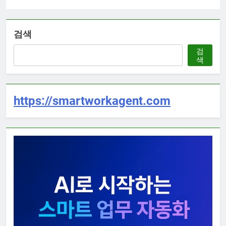
검색
검
색
https://smartworkagent.com