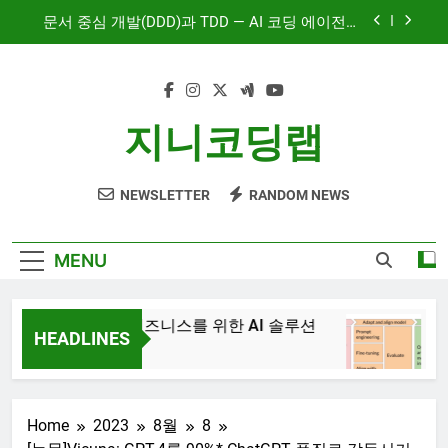
Skip
문서 중심 개발(DDD)과 TDD — AI 코딩 에이전트
to
시대의 새로운 흐름
content
AI와 함께하는 CMS 이야기
대시보드 디자인, 이제는 ‘많이’가 아니라 ‘정확히’
지니코딩랩
보여주는 시대
혼자서도 10명 팀처럼 개발하기: Claude Code 서
브에이전트 활용기
NEWSLETTER
RANDOM NEWS
문서 중심 개발(DDD)과 TDD — AI 코딩 에이전트
시대의 새로운 흐름
AI와 함께하는 CMS 이야기
MENU
JiniAI – 비즈니스를 위한 AI 솔루션
Gener
HEADLINES
3년 Ag
3년 Ago
Home
2023
8월
8