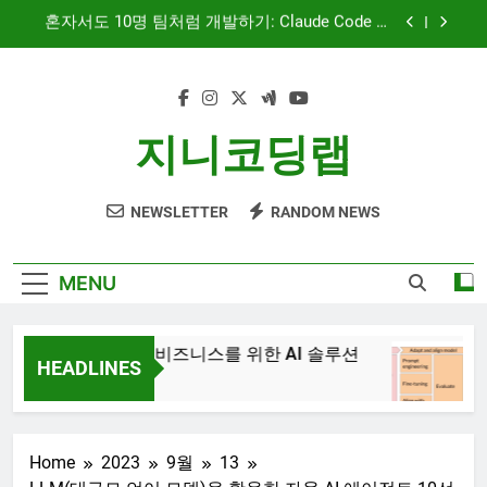
Skip
문서 중심 개발(DDD)과 TDD — AI 코딩 에이전트
to
시대의 새로운 흐름
content
AI와 함께하는 CMS 이야기
대시보드 디자인, 이제는 ‘많이’가 아니라 ‘정확히’
지니코딩랩
보여주는 시대
혼자서도 10명 팀처럼 개발하기: Claude Code 서
브에이전트 활용기
NEWSLETTER
RANDOM NEWS
문서 중심 개발(DDD)과 TDD — AI 코딩 에이전트
시대의 새로운 흐름
AI와 함께하는 CMS 이야기
MENU
JiniAI – 비즈니스를 위한 AI 솔루션
Ge
HEADLINES
3년
3년 Ago
Home
2023
9월
13