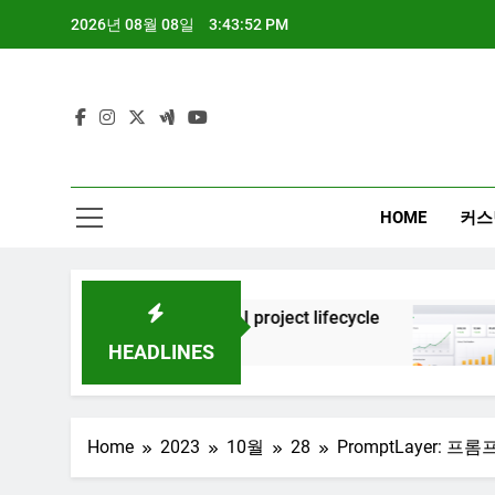
Skip
2026년 08월 08일
3:43:53 PM
to
content
HOME
커스
Generative AI project lifecycle
대시보드 디
3년 Ago
8개월 Ago
HEADLINES
Home
2023
10월
28
PromptLayer: