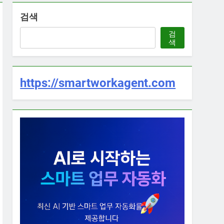
검색
검
색
https://smartworkagent.com