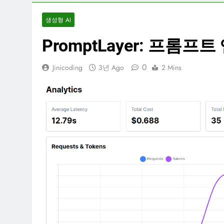
생성형 AI
PromptLayer: 프롬
0
Jinicoding
3년 Ago
2 Mins