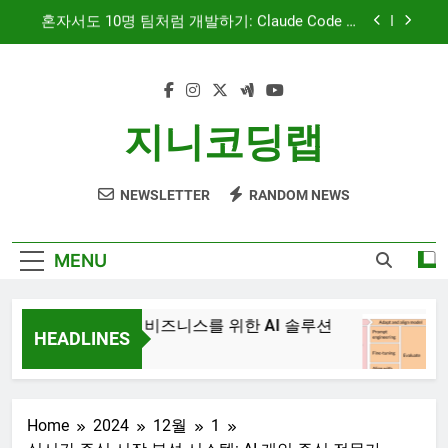
Skip
문서 중심 개발(DDD)과 TDD — AI 코딩 에이전트
to
시대의 새로운 흐름
content
AI와 함께하는 CMS 이야기
대시보드 디자인, 이제는 ‘많이’가 아니라 ‘정확히’
지니코딩랩
보여주는 시대
혼자서도 10명 팀처럼 개발하기: Claude Code 서
브에이전트 활용기
NEWSLETTER
RANDOM NEWS
문서 중심 개발(DDD)과 TDD — AI 코딩 에이전트
시대의 새로운 흐름
AI와 함께하는 CMS 이야기
MENU
JiniAI – 비즈니스를 위한 AI 솔루션
Ge
HEADLINES
3
3년 Ago
Home
2024
12월
1