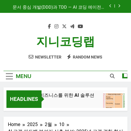
Skip
문서 중심 개발(DDD)과 TDD — AI 코딩 에이전트
to
시대의 새로운 흐름
content
AI와 함께하는 CMS 이야기
대시보드 디자인, 이제는 ‘많이’가 아니라 ‘정확히’
지니코딩랩
보여주는 시대
혼자서도 10명 팀처럼 개발하기: Claude Code 서
브에이전트 활용기
NEWSLETTER
RANDOM NEWS
문서 중심 개발(DDD)과 TDD — AI 코딩 에이전트
시대의 새로운 흐름
AI와 함께하는 CMS 이야기
MENU
JiniAI – 비즈니스를 위한 AI 솔루션
Gene
HEADLINES
3년 
3년 Ago
Home
2025
2월
10