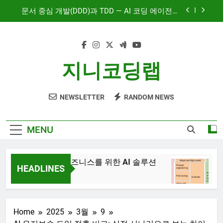
Skip
문서 중심 개발(DDD)과 TDD — AI 코딩 에이전트
to
시대의 새로운 흐름
content
AI와 함께하는 CMS 이야기
대시보드 디자인, 이제는 ‘많이’가 아니라 ‘정확히’
지니코딩랩
보여주는 시대
혼자서도 10명 팀처럼 개발하기: Claude Code 서
브에이전트 활용기
NEWSLETTER
RANDOM NEWS
문서 중심 개발(DDD)과 TDD — AI 코딩 에이전트
시대의 새로운 흐름
AI와 함께하는 CMS 이야기
MENU
JiniAI – 비즈니스를 위한 AI 솔루션
Gene
HEADLINES
3년 A
3년 Ago
Home
2025
3월
9