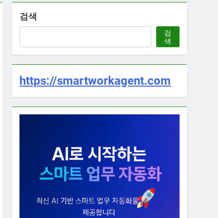
검색
검
색
https://smartworkagent.com