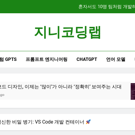
문서 중심 개발(DDD)과 TDD
지니코딩랩
대시보드 디자인, 이제는 
혼자서도 10명 팀처럼 개발하기
텀 GPTS
프롬프트 엔지니어링
CHATGPT
언어 모델
문서 중심 개발(DDD)과 TDD
는 ‘많이’가 아니라 ‘정확히’ 보여주는 시대
혼자
9개월
신한 비밀 병기: VS Code 개발 컨테이너