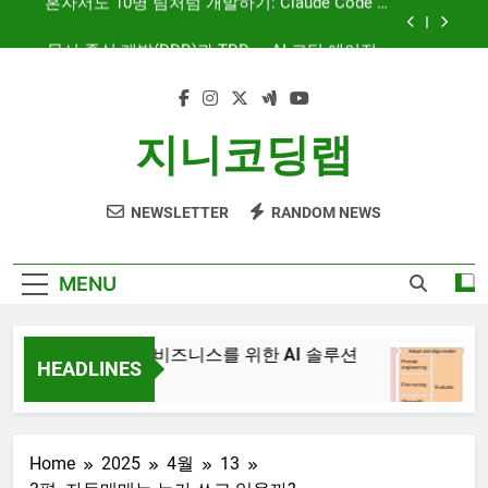
Skip
문서 중심 개발(DDD)과 TDD — AI 코딩 에이전트
to
시대의 새로운 흐름
content
AI와 함께하는 CMS 이야기
대시보드 디자인, 이제는 ‘많이’가 아니라 ‘정확히’
지니코딩랩
보여주는 시대
혼자서도 10명 팀처럼 개발하기: Claude Code 서
브에이전트 활용기
NEWSLETTER
RANDOM NEWS
문서 중심 개발(DDD)과 TDD — AI 코딩 에이전트
시대의 새로운 흐름
AI와 함께하는 CMS 이야기
MENU
JiniAI – 비즈니스를 위한 AI 솔루션
Ge
HEADLINES
3년
3년 Ago
Home
2025
4월
13