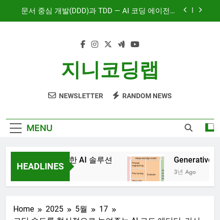
Skip
AI와 함께하는 CMS 이야기
to
content
대시보드 디자인, 이제는 ‘많이’가 아니라 ‘정확히’
보여주는 시대
혼자서도 10명 팀처럼 개발하기: Claude Code 서
지니코딩랩
브에이전트 활용기
문서 중심 개발(DDD)과 TDD — AI 코딩 에이전트
시대의 새로운 흐름
NEWSLETTER
RANDOM NEWS
AI와 함께하는 CMS 이야기
MENU
I – 비즈니스를 위한 AI 솔루션
Generative AI proj
HEADLINES
3년 Ago
Home
2025
5월
17