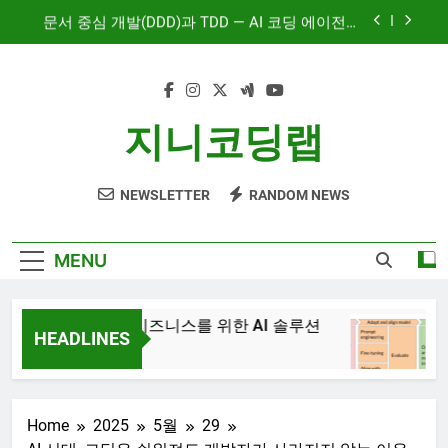
Skip
문서 중심 개발(DDD)과 TDD — AI 코딩 에이전트
to
시대의 새로운 흐름
content
AI와 함께하는 CMS 이야기
대시보드 디자인, 이제는 ‘많이’가 아니라 ‘정확히’
지니코딩랩
보여주는 시대
혼자서도 10명 팀처럼 개발하기: Claude Code 서
브에이전트 활용기
NEWSLETTER
RANDOM NEWS
문서 중심 개발(DDD)과 TDD — AI 코딩 에이전트
시대의 새로운 흐름
AI와 함께하는 CMS 이야기
MENU
JiniAI – 비즈니스를 위한 AI 솔루션
Gen
HEADLINES
3년 
3년 Ago
Home
2025
5월
29