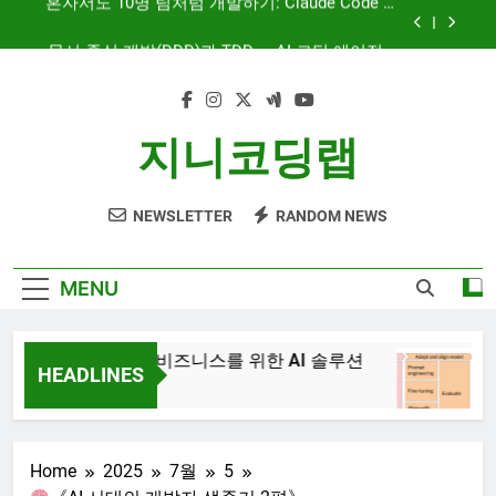
Skip
문서 중심 개발(DDD)과 TDD — AI 코딩 에이전트
to
시대의 새로운 흐름
content
AI와 함께하는 CMS 이야기
대시보드 디자인, 이제는 ‘많이’가 아니라 ‘정확히’
지니코딩랩
보여주는 시대
혼자서도 10명 팀처럼 개발하기: Claude Code 서
브에이전트 활용기
NEWSLETTER
RANDOM NEWS
문서 중심 개발(DDD)과 TDD — AI 코딩 에이전트
시대의 새로운 흐름
AI와 함께하는 CMS 이야기
MENU
JiniAI – 비즈니스를 위한 AI 솔루션
Ge
HEADLINES
3년
3년 Ago
Home
2025
7월
5