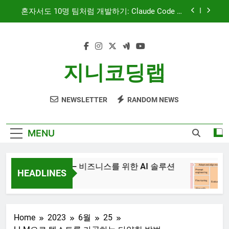
Skip
문서 중심 개발(DDD)과 TDD — AI 코딩 에이전트
to
시대의 새로운 흐름
content
AI와 함께하는 CMS 이야기
대시보드 디자인, 이제는 ‘많이’가 아니라 ‘정확히’
지니코딩랩
보여주는 시대
혼자서도 10명 팀처럼 개발하기: Claude Code 서
브에이전트 활용기
NEWSLETTER
RANDOM NEWS
문서 중심 개발(DDD)과 TDD — AI 코딩 에이전트
시대의 새로운 흐름
AI와 함께하는 CMS 이야기
MENU
JiniAI – 비즈니스를 위한 AI 솔루션
HEADLINES
3년 Ago
Home
2023
6월
25