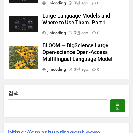
jinicoding
3년 ago
0
Large Language Models and
Where to Use Them: Part 1
jinicoding
3년 ago
0
BLOOM — BigScience Large
Open-science Open-Access
Multilingual Language Model
jinicoding
3년 ago
0
검색
검
색
https://smartworkagent.com