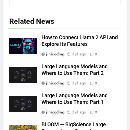
Related News
How to Connect Llama 2 API and
Explore Its Features
jinicoding
3년 ago
0
Large Language Models and
Where to Use Them: Part 2
jinicoding
3년 ago
0
Large Language Models and
Where to Use Them: Part 1
jinicoding
3년 ago
0
BLOOM — BigScience Large