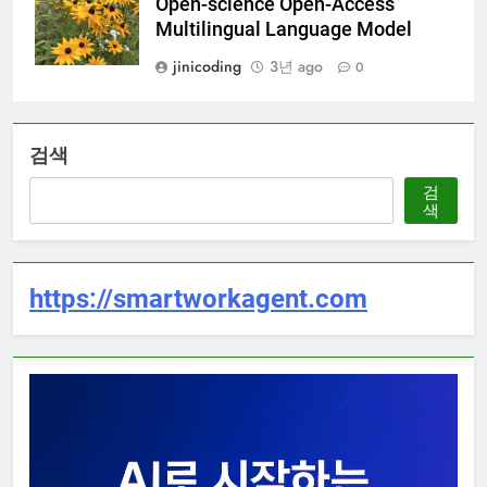
Open-science Open-Access
Multilingual Language Model
jinicoding
3년 ago
0
검색
검
색
https://smartworkagent.com