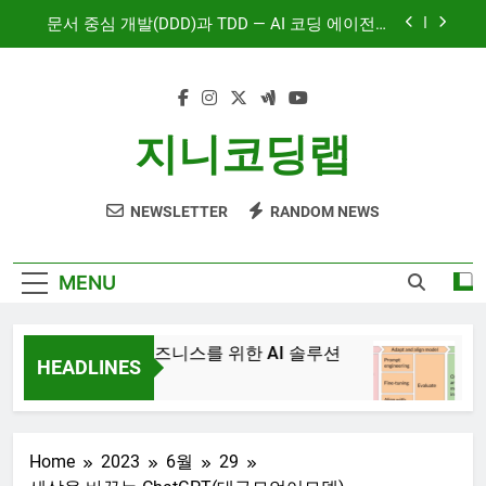
Skip
문서 중심 개발(DDD)과 TDD — AI 코딩 에이전트
to
시대의 새로운 흐름
content
AI와 함께하는 CMS 이야기
대시보드 디자인, 이제는 ‘많이’가 아니라 ‘정확히’
지니코딩랩
보여주는 시대
혼자서도 10명 팀처럼 개발하기: Claude Code 서
브에이전트 활용기
NEWSLETTER
RANDOM NEWS
문서 중심 개발(DDD)과 TDD — AI 코딩 에이전트
시대의 새로운 흐름
AI와 함께하는 CMS 이야기
MENU
JiniAI – 비즈니스를 위한 AI 솔루션
Gen
HEADLINES
3년 
3년 Ago
Home
2023
6월
29