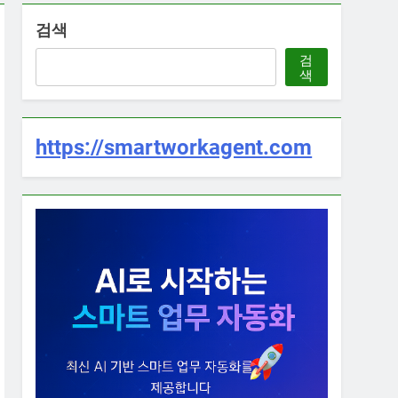
검색
검
색
https://smartworkagent.com