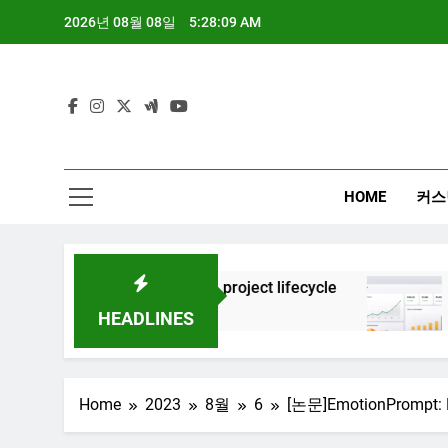
Skip
2026년 08월 08일
5:28:11 AM
to
content
HOME
커스
Generative AI project lifecycle
대시보드 디자인
3년 Ago
8개월 Ago
HEADLINES
Home
2023
8월
6
[논문]EmotionPro